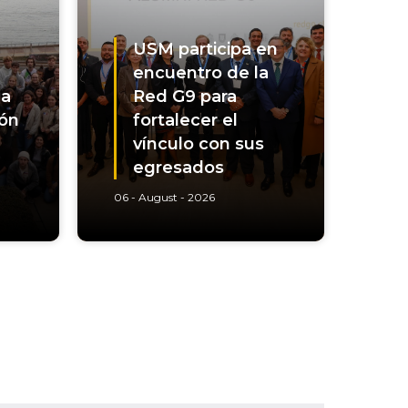
USM participa en
encuentro de la
na
Red G9 para
ión
fortalecer el
vínculo con sus
egresados
06 - August - 2026