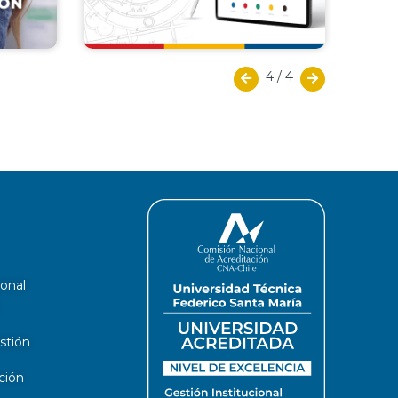
4
/
4
ional
stión
ción